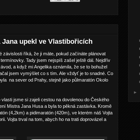
 Jana upekl ve Vlastibořicích
 závislosti říká, že ji máte, pokud začínáte plánovat
ermínovky. Tady jsem nejspíš zašel ještě dál. Nejdřív
závod, a když mi Angelika oznámila, že se to bohužel
ačal jsem vymýšlet co s tím. Ale vždyť je to snadné. Co
byla na sever od Prahy, stejně jako půlmaratón Okolo
►
 vlasti jsme si zajeli cestou na dovolenou do Českého
lení Mistra Jana Husa a byla to pěkná zastávka. Kromě
atón (4,2km) a pidimaratón (420m), ve kterém náš Vojta
rii. Vojta trval na tom, abych ho na trati doprovázel a