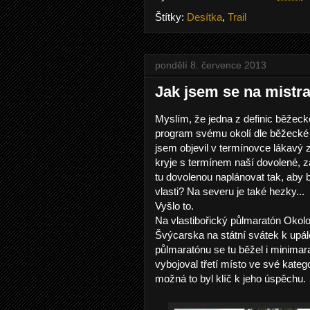
Štítky:
Desítka
,
Trail
pondělí 8. července 2013
Jak jsem se na mistra
Myslím, že jedna z definic běžecké
program svému okolí dle běžecké t
jsem objevil v termínovce lákavý 
kryje s termínem naší dovolené, z
tu dovolenou naplánovat tak, aby 
vlasti? Na severu je také hezky...
Vyšlo to.
Na vlastibořický půlmaratón Okolo
Švýcarska na státní svátek k upá
půlmaratónu se tu běžel i minimar
vybojoval třetí místo ve své katego
možná to byl klíč k jeho úspěchu.