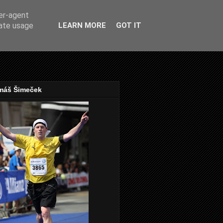
ser-agent
rate usage
LEARN MORE
GOT IT
máš Šimeček