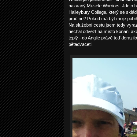
nazvaný Muscle Warriors. Jde o b
Haileybury College, který se sklá
proč ne? Pokud má být moje pobíh
Na služební cestu jsem tedy vyrazi
nechal odvézt na místo konání akc
teplý - do Anglie právě teď dorazil
pětadvaceti.