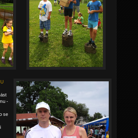
OU
ást
mu -
o se
i