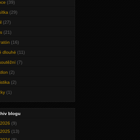
pce
(39)
ítka
(29)
l
(27)
s
(21)
ratón
(16)
é dlouhé
(11)
outěžní
(7)
atlon
(2)
istika
(2)
žky
(1)
hiv blogu
2026
(9)
2025
(13)
2024
(8)