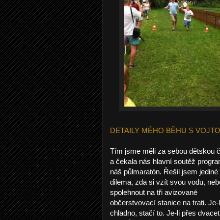
DETAILY MÉHO BĚHU S VOJT
Tím jsme měli za sebou dětskou č
a čekala nás hlavní soutěž progra
náš půlmaratón. Řešil jsem jediné
dilema, zda si vzít svou vodu, neb
spolehnout na tři avizované
občerstvovací stanice na trati. Je-l
chladno, stačí to. Je-li přes dvacet