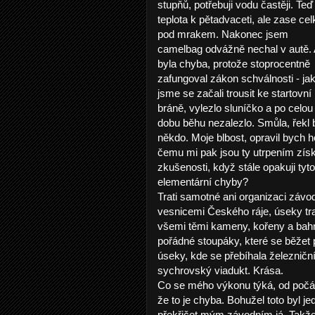
stupňů, potřebuji vodu častěji. Teď
teplota k pětadvaceti, ale zase ce
pod mrakem. Nakonec jsem
camelbag odvážně nechal v autě. 
byla chyba, protože stoprocentně
zafungoval zákon schválnosti - ja
jsme se začali trousit ke startovní
bráně, vylezlo sluníčko a po celou
dobu běhu nezalezlo. Smůla, řekl 
někdo. Moje blbost, opravil bych h
čemu mi pak jsou ty utrpením zís
zkušenosti, když stále opakuji tyto
elementární chyby?
Trati samotné ani organizaci závod
vesnicemi Českého ráje, úseky trav
všemi těmi kameny, kořeny a bahne
pořádné stoupáky, které se běžet
úseky, kde se přebíhala železničn
sychrovský viadukt. Krása.
Co se mého výkonu týká, od počátk
že to je chyba. Bohužel toto byl j
překřičet mým závodním já. Takže 