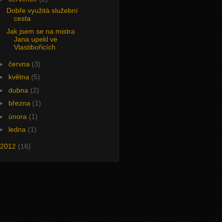
Dobře využitá služební
cesta
Jak jsem se na mistra
Jana upekl ve
Vlastibořicích
►
června
(3)
►
května
(5)
►
dubna
(2)
►
března
(1)
►
února
(1)
►
ledna
(1)
2012
(16)