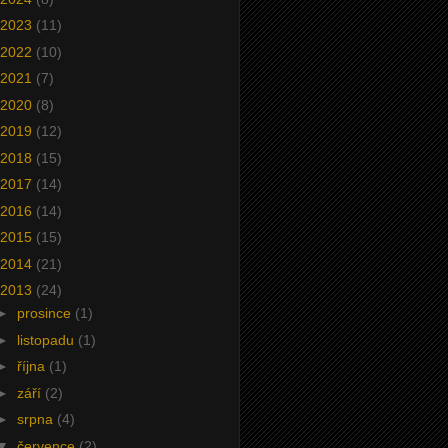
2023
(11)
2022
(10)
2021
(7)
2020
(8)
2019
(12)
2018
(15)
2017
(14)
2016
(14)
2015
(15)
2014
(21)
2013
(24)
►
prosince
(1)
►
listopadu
(1)
►
října
(1)
►
září
(2)
►
srpna
(4)
▼
července
(2)