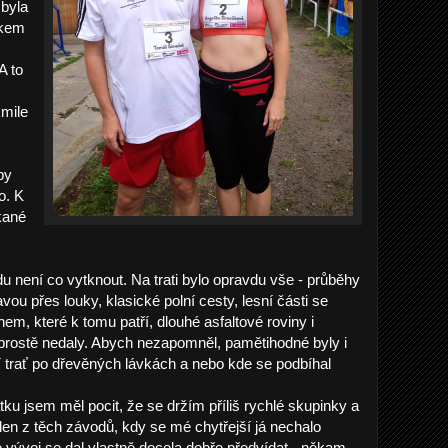
 byla
lkem
A to
kmile
by
o. K
kané
u není co vytknout. Na trati bylo opravdu vše - průběhy
ou přes louky, klasické polní cesty, lesní části se
m, které k tomu patří, dlouhé asfaltové roviny i
 prostě nedaly. Abych nezapomněl, pamětihodné byly i
í trať po dřevěných lávkách a nebo kde se podbíhal
u jsem měl pocit, že se držím příliš rychlé skupinky a
eden z těch závodů, kdy se mé chytřejší já nechalo
vývoj se dal vlastně docela dobře předvídat - někam