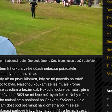
Ko
Des
Trai
Kro
Ma
Jin
Nes
Tri
em k absenci rodinného podpůrného týmu jsem nucen použít autofoto.
Tur
dem k horku a velké účasti neběžců pořadatelé
ít, tedy pít a mazat se.
Bě
y až na první kilometr, kdy se mi povedlo na trávě
i co to bylo. Najednou koukám že ležím, ale kromě
 se zvedám a běžím dál. Pokud si dobře pamatuji, jde o
Arc
ní závodní. Běží se mi lépe než bych čekal. Nohy mám
►
ho toulání se a pobíhání po Českém Švýcarsku, ale
mám dost pod pět minut na kilometr a bojím se že
►
binací parkové trávy, travnatých hřišť a lesních cest, i
►