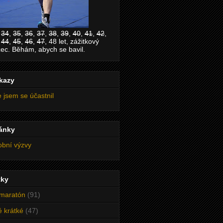
,
34
,
35
,
36
,
37
,
38
,
39
,
40
,
41
,
42
,
,
44
,
45
,
46
,
47
, 48 let, zážitkový
ec. Běhám, abych se bavil.
kazy
 jsem se účastnil
ránky
bní výzvy
tky
maratón
(91)
é krátké
(47)