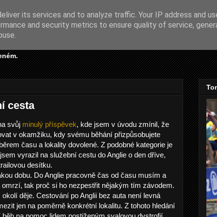
liver its services and to analyze traffic. Your IP address and u
rmance and security metrics to ensure quality of service, gene
ám
buse.
eném.
To
í cesta
na svůj
minulý příspěvek
, kde jsem v úvodu zmínil, že
kovat v okamžiku, kdy svému běhání přizpůsobujete
běrem času a lokality dovolené. Z podobné kategorie je
jsem vyrazil na služební cestu do Anglie o den dříve,
railovou desítku.
ějakou dobu. Do Anglie pracovně čas od času musím a
 omrzí, tak proč si ho nezpestřit nějakým tím závodem.
okolí děje. Cestování po Anglii bez auta není levná
ezit jen na poměrně konkrétní lokalitu. Z tohoto hledání
ní běh na pomoc lidem postiženým svalovou dystrofií