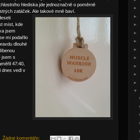
chlostního hlediska jde jednoznačně o poměrně
►
ostrých zatáček. Ale takové mně baví.
►
eseti
t míst, kde
►
eka jsem
►
se mi podařilo
►
pravdu dlouhé
►
líbenou
e jsem s
►
měřil 47:40,
►
i dnes vedl v
►
►
▼
Žádné komentáře: