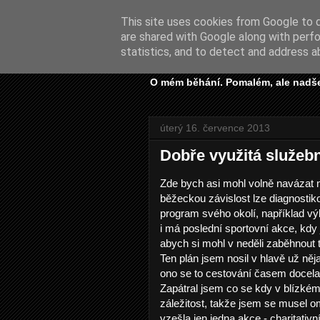
This site uses cookies from Google to de
are shared with Google along with perfo
Prostě běh
statistics, and to detect and address a
O mém běhání. Pomalém, ale nadš
úterý 16. července 2013
Dobře využitá služebn
Zde bych asi mohl volně navázat 
běžeckou závislost lze diagnosti
program svého okolí, například vý
i má poslední sportovní akce, kdy 
abych si mohl v neděli zaběhnout t
Ten plán jsem nosil v hlavě už n
ono se to cestování časem docela
Zapátral jsem co se kdy v blízkém 
záležitost, takže jsem se musel om
vzešla jen jedna akce - charitativ