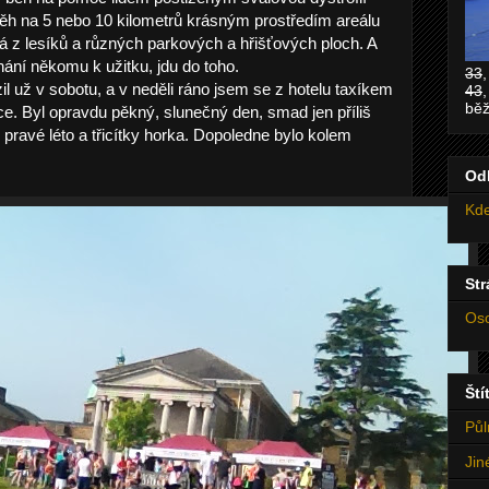
ěh na 5 nebo 10 kilometrů krásným prostředím areálu
dá z lesíků a různých parkových a hřišťových ploch. A
ání někomu k užitku, jdu do toho.
33
l už v sobotu, a v neděli ráno jsem se z hotelu taxíkem
43
běž
e. Byl opravdu pěkný, slunečný den, smad jen příliš
o pravé léto a třicítky horka. Dopoledne bylo kolem
Od
Kde
St
Oso
Ští
Půl
Jin