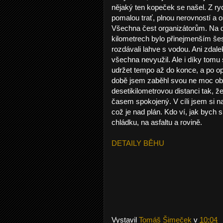
nějaký ten kopeček se našel. Z ry
pomalou trať, plnou nerovností a 
Všechna čest organizátorům. Na d
kilometrech bylo přinejmenším šes
rozdávali lahve s vodou. Ani zdal
všechna nevyužil. Ale i díky tomu 
udržet tempo až do konce, a po o
době jsem zaběhl svou ne moc ob
desetikilometrovou distanci tak, ž
časem spokojený. V cíli jsem si na
což je nad plán. Kdo ví, jak bych s
chládku, na asfaltu a rovině.
DETAILY BĚHU
Vystavil
Tomáš Šimeček
v
10:04