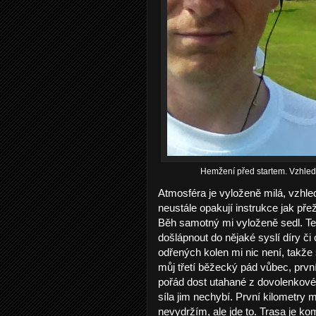
Hemžení před startem. Vzhled
Atmosféra je vyloženě milá, vzhle
neustále opakují instrukce jak přež
Běh samotný mi vyloženě sedl. Ted
došlápnout do nějaké syslí díry č
odřených kolen mi nic není, takže
můj třetí běžecký pád vůbec, prv
pořád dost utahané z dovolenkové
síla jim nechybí. První kilometry 
nevydržím, ale jde to. Trasa je kom