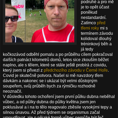
podruhé a pro mě
je to opět účast
poněkud
nestandardní.
Zatímco
před
třemi roky
mi s
termínem závodu
kolidoval dlouhý
tréninkový běh a
já tedy
kočkozávod odběhl pomalu a po průběhu cílem pokračoval
dalších patnáct kilometrů domů, letos sice zkouším běžet
naplno, ale s tělem, které se stále ještě probírá z covidu,
který jsem si přivezl z
předchozího závodu v Černé Hoře
.
Covid je skutečně potvora. Našel si mě navzdory třem
dávkám a nakonec se i ukázal být velmi důstojným
soupeřem, svůj průběh bych za rýmičku rozhodně
neoznačil.
V důsledku tohoto ochoření jsem první půlku dubna neběhal
vůbec, a od půlky dubna do půlky května jsem jen
poklusával a i na to tělo reagovalo zběsile vysokými tepy a
silnou únavou. Až před týdnem se organismus začal
umoudřovat, ale o nějaké formě vůbec nemůže být řeč.