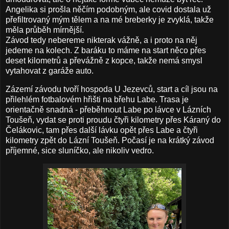
Angelika si prošla něčím podobným, ale covid dostala už
přefiltrovaný mým tělem a na mé breberky je zvyklá, takže
měla průběh mírnější.
Závod tedy nebereme nikterak vážně, a i proto na něj
jedeme na kolech. Z baráku to máme na start něco přes
deset kilometrů a převážně z kopce, takže nemá smysl
vytahovat z garáže auto.
Zázemí závodu tvoří hospoda U Jezevců, start a cíl jsou na
přilehlém fotbalovém hřišti na břehu Labe. Trasa je
orientačně snadná - přeběhnout Labe po lávce v Lázních
Toušeň, vydat se proti proudu čtyři kilometry přes Káraný do
Čelákovic, tam přes další lávku opět přes Labe a čtyři
kilometry zpět do Lázní Toušeň. Počasí je na krátký závod
příjemné, sice sluníčko, ale nikoliv vedro.