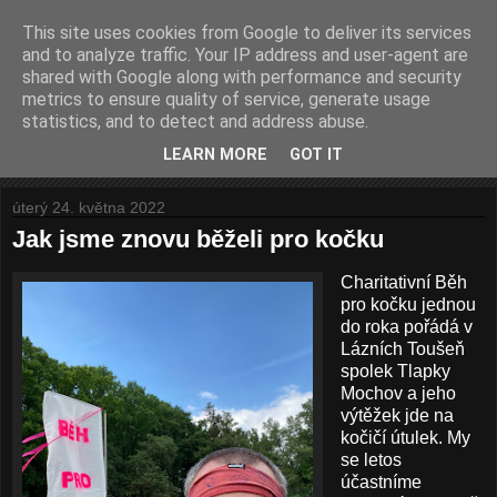
This site uses cookies from Google to deliver its services
Prostě běhám
and to analyze traffic. Your IP address and user-agent are
shared with Google along with performance and security
metrics to ensure quality of service, generate usage
O mém běhání. Pomalém, ale nadšeném.
statistics, and to detect and address abuse.
LEARN MORE
GOT IT
▼
úterý 24. května 2022
Jak jsme znovu běželi pro kočku
Charitativní Běh
pro kočku jednou
do roka pořádá v
Lázních Toušeň
spolek Tlapky
Mochov a jeho
výtěžek jde na
kočičí útulek. My
se letos
účastníme