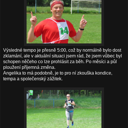
Výsledné tempo je přesně 5:00, což by normálně bylo dost
zklamání, ale v aktuální situaci jsem rád, že jsem vůbec byl
schopen něčeho co lze prohlásit za běh. Po měsíci a půl
ploužení příjemná změna.
Angelika to má podobně, je to pro ní zkouška kondice,
tempa a společenský zážitek.