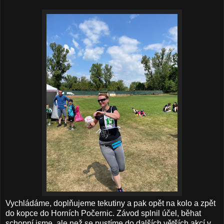
Vychládáme, doplňujeme tekutiny a pak opět na kolo a zpět
do kopce do Horních Počernic. Závod splnil účel, běhat
schopní jsme, ale než se pustíme do dalších větších akcí v