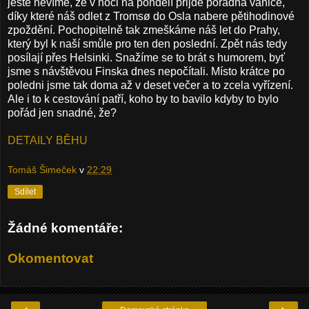
ještě nevíme, že v noci na pondělí přijde pořádná vánice,
díky které náš odlet z Tromsø do Osla nabere pětihodinové
zpoždění. Pochopitelně tak zmeškáme náš let do Prahy,
který byl k naší smůle pro ten den poslední. Zpět nás tedy
posílají přes Helsinki. Snažíme se to brát s humorem, byť
jsme s návštěvou Finska dnes nepočítali. Místo krátce po
poledni jsme tak doma až v deset večer a to zcela vyřízení.
Ale i to k cestování patří, koho by to bavilo kdyby to bylo
pořád jen snadné, že?
DETAILY BĚHU
Tomáš Šimeček
v
22:29
Sdílet
Žádné komentáře:
Okomentovat