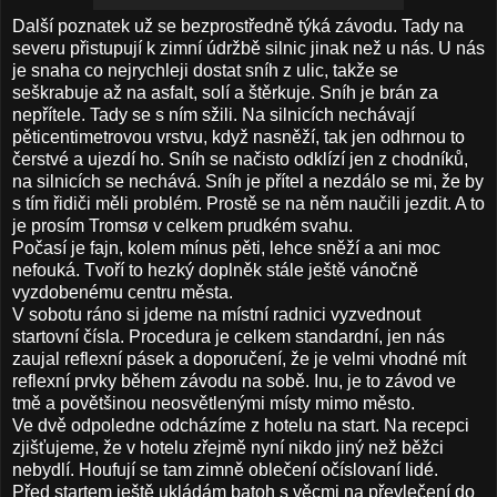
Další poznatek už se bezprostředně týká závodu. Tady na
severu přistupují k zimní údržbě silnic jinak než u nás. U nás
je snaha co nejrychleji dostat sníh z ulic, takže se
seškrabuje až na asfalt, solí a štěrkuje. Sníh je brán za
nepřítele. Tady se s ním sžili. Na silnicích nechávají
pěticentimetrovou vrstvu, když nasněží, tak jen odhrnou to
čerstvé a ujezdí ho. Sníh se načisto odklízí jen z chodníků,
na silnicích se nechává. Sníh je přítel a nezdálo se mi, že by
s tím řidiči měli problém. Prostě se na něm naučili jezdit. A to
je prosím Tromsø v celkem prudkém svahu.
Počasí je fajn, kolem mínus pěti, lehce sněží a ani moc
nefouká. Tvoří to hezký doplněk stále ještě vánočně
vyzdobenému centru města.
V sobotu ráno si jdeme na místní radnici vyzvednout
startovní čísla. Procedura je celkem standardní, jen nás
zaujal reflexní pásek a doporučení, že je velmi vhodné mít
reflexní prvky během závodu na sobě. Inu, je to závod ve
tmě a povětšinou neosvětlenými místy mimo město.
Ve dvě odpoledne odcházíme z hotelu na start. Na recepci
zjišťujeme, že v hotelu zřejmě nyní nikdo jiný než běžci
nebydlí. Houfují se tam zimně oblečení očíslovaní lidé.
Před startem ještě ukládám batoh s věcmi na převlečení do