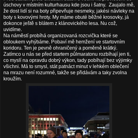
úschovy v místním kulturhausu kde jsou i šatny. Zaujalo mě,
že dost lidí si na boty připevňuje nesmeky, jakési návleky na
boty s kovovými hroty. My máme obuté běžné krosovky, já
dokonce ještě s blátem z klánovického lesa. Nu což,
uvidíme.
Na náměstí probíhá organizovaná rozcvička které se
obloukem vyhýbáme. Pobaví mě hemžení ve startovním
koridoru. Ten je pevně ohraničený a poměrně krátký.
Zatímco u nás se před startem půlmaratonu rozbíhají jen ti,
co myslí na opravdu dobrý výkon, tady pobíhají bez výjimky
všichni. Má to smysl, stát patnáct minut v lehkém oblečení
na mrazu není rozumné, takže se přidávám a taky zvolna
kroužím.