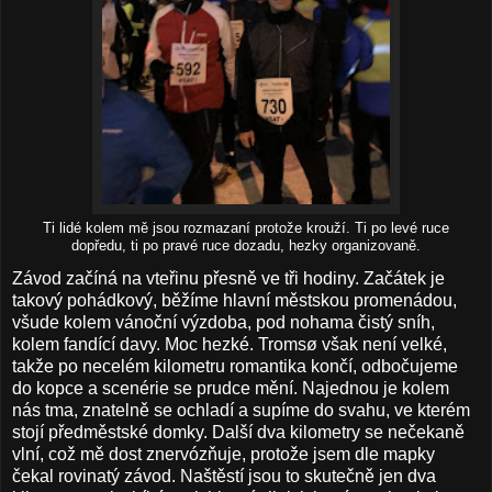
Ti lidé kolem mě jsou rozmazaní protože krouží. Ti po levé ruce
dopředu, ti po pravé ruce dozadu, hezky organizovaně.
Závod začíná na vteřinu přesně ve tři hodiny. Začátek je
takový pohádkový, běžíme hlavní městskou promenádou,
všude kolem vánoční výzdoba, pod nohama čistý sníh,
kolem fandící davy. Moc hezké. Tromsø však není velké,
takže po necelém kilometru romantika končí, odbočujeme
do kopce a scenérie se prudce mění. Najednou je kolem
nás tma, znatelně se ochladí a supíme do svahu, ve kterém
stojí předměstské domky. Další dva kilometry se nečekaně
vlní, což mě dost znervózňuje, protože jsem dle mapky
čekal rovinatý závod. Naštěstí jsou to skutečně jen dva