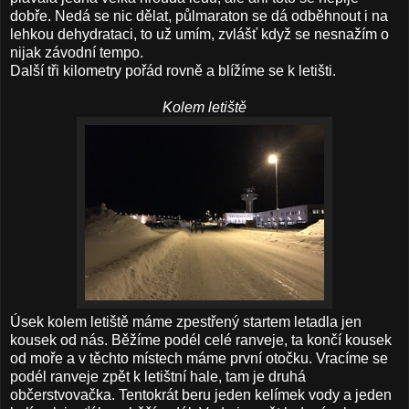
dobře. Nedá se nic dělat, půlmaraton se dá odběhnout i na
lehkou dehydrataci, to už umím, zvlášť když se nesnažím o
nijak závodní tempo.
Další tři kilometry pořád rovně a blížíme se k letišti.
Kolem letiště
Úsek kolem letiště máme zpestřený startem letadla jen
kousek od nás. Běžíme podél celé ranveje, ta končí kousek
od moře a v těchto místech máme první otočku. Vracíme se
podél ranveje zpět k letištní hale, tam je druhá
občerstvovačka. Tentokrát beru jeden kelímek vody a jeden