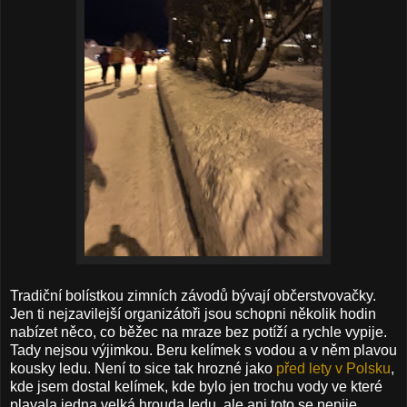
Tradiční bolístkou zimních závodů bývají občerstvovačky.
Jen ti nejzavilejší organizátoři jsou schopni několik hodin
nabízet něco, co běžec na mraze bez potíží a rychle vypije.
Tady nejsou výjimkou. Beru kelímek s vodou a v něm plavou
kousky ledu. Není to sice tak hrozné jako
před lety v Polsku
,
kde jsem dostal kelímek, kde bylo jen trochu vody ve které
plavala jedna velká hrouda ledu, ale ani toto se nepije