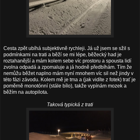
Cesta zpět ubíhá subjektivně rychleji. Já už jsem se sžil s
podmínkami na trati a běží se mi lépe, běžecký had je
roztahanější a mám kolem sebe víc prostoru a spousta lidí
zvolna odpadá a zpomaluje a já hodně předbíhám. Tím že
nemůžu běžet naplno mám nyní mnohem víc sil než jindy v
této fázi závodu. Kolem mě je tma a (jak vidíte z fotek) trať je
poměrně monotónní (stále bílo), takže vypínám mozek a
běžím na autopilota.
Taková typická z trati