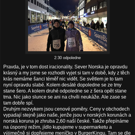
2:30 odpoledne
Pravda, je v tom dost iracionality. Sever Norska je opravdu
krásný a my jsme se rozhodli vyjet si tam v době, kdy z těch
krás nemáme šanci téměř nic vidět. Se světlem je to tam
nyní opravdu slabé. Kolem desáté dopoledne se ze tmy
stane šero. A kolem druhé odpoledne se z šera opět stane
tma. Nic jako slunce se ani na chvíli neukáže. Ale zase se
tam dobře spí.
Druhým nezvykem jsou cenové poměry. Ceny v obchodech
vypadají stejně jako naše, jenže jsou v norských korunách a
norská koruna je zhruba 2,60 naší české. Takže přepínáme
na úsporný režim, jídlo kupujeme v supermarketu a
výjimečně si dopřejeme meníčko v BurgerKingu. Tam se dle