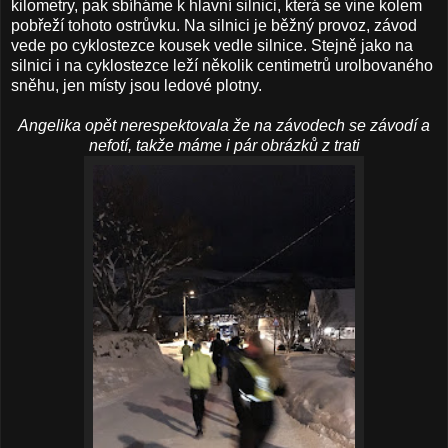
kilometry, pak sbíháme k hlavní silnici, která se vine kolem
pobřeží tohoto ostrůvku. Na silnici je běžný provoz, závod
vede po cyklostezce kousek vedle silnice. Stejně jako na
silnici i na cyklostezce leží několik centimetrů urolbovaného
sněhu, jen místy jsou ledové plotny.
Angelika opět nerespektovala že na závodech se závodí a
nefotí, takže máme i pár obrázků z trati