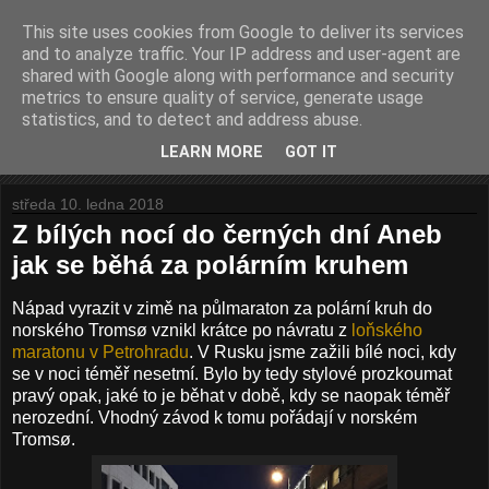
This site uses cookies from Google to deliver its services
Prostě běhám
and to analyze traffic. Your IP address and user-agent are
shared with Google along with performance and security
metrics to ensure quality of service, generate usage
O mém běhání. Pomalém, ale nadšeném.
statistics, and to detect and address abuse.
LEARN MORE
GOT IT
▼
středa 10. ledna 2018
Z bílých nocí do černých dní Aneb
jak se běhá za polárním kruhem
Nápad vyrazit v zimě na půlmaraton za polární kruh do
norského Tromsø vznikl krátce po návratu z
loňského
maratonu v Petrohradu
. V Rusku jsme zažili bílé noci, kdy
se v noci téměř nesetmí. Bylo by tedy stylové prozkoumat
pravý opak, jaké to je běhat v době, kdy se naopak téměř
nerozední. Vhodný závod k tomu pořádají v norském
Tromsø.