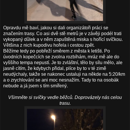
Opravdu mě baví, jakou si dali organizátoři práci se
značením trasy. Co asi dvě stě metrů je v závěji podél trati
vykopaný důlek a v něm zapuštěná miska s hořící svíčkou.
Většina z nich kupodivu hořela i cestou zpět.
Běžíme tedy po pobřeží směrem z města k letišti. Po
úvodních kopečcích se zvolna rozbíhám, mráz mě ale do
vyššího tempa nepustí. Je to zvláštní, tělo by sílu mělo, ale
jasně cítím, že kdybych přidal, plíce by to v té zimě
neudýchaly, takže se nakonec ustaluji na někde na 5:20/km
a o zrychlování se ani moc nesnažím. Tady to na osobák
nebude a já jsem s tím smířený.
Všimněte si svíčky vedle běžců. Doprovázely nás celou
trasu.