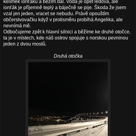
kelímek ionťáku a běžím dál. Voda je opět ledová, ale
ionťák je příjemně teplý a báječně se pije. Škoda že jsem
vzal jen jeden, vracet se nebudu. Právě opouštím
občerstvovačku když v protisměru probíhá Angelika, ale
nevnímá mě.
Odbočujeme zpět k hlavní silnici a běžíme ke druhé otočce,
ta je v místech, kde náš ostrov spojuje s norskou pevninou
jeden z dvou mostů.
Druhá otočka