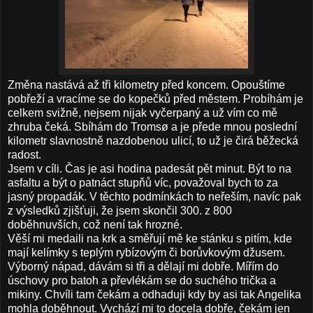
Změna nastává až tři kilometry před koncem. Opouštíme
pobřeží a vracíme se do kopečků před městem. Probíhám je
celkem svižně, nejsem nijak vyčerpaný a už vím co mě
zhruba čeká. Sbíhám do Tromsø a je přede mnou poslední
kilometr slavnostně nazdobenou ulicí, to už je čirá běžecká
radost.
Jsem v cíli. Čas je asi hodina padesát pět minut. Být to na
asfaltu a být o patnáct stupňů víc, považoval bych to za
jasný propadák. V těchto podmínkách to neřeším, navíc pak
z výsledků zjišťuji, že jsem skončil 300. z 800
doběhnuvších, což není tak hrozné.
Věší mi medaili na krk a směřují mě ke stánku s pitím, kde
mají kelímky s teplým rybízovým či borůvkovým džusem.
Výborný nápad, dávám si tři a dělají mi dobře. Mířím do
úschovy pro batoh a převlékám se do suchého trička a
mikiny. Chvíli tam čekám a odhaduji kdy by asi tak Angelika
mohla doběhnout. Vychází mi to docela dobře, čekám jen