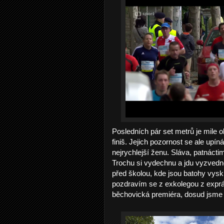
Posledních pár set metrů je mile 
finiš. Jejich pozornost se ale upí
nejrychlejší ženu. Sláva, patnácti
Trochu si vydechnu a jdu vyzvedn
před školou, kde jsou batohy vysk
pozdravím se z exkolegou z exprác
běchovická premiéra, dosud jsme 