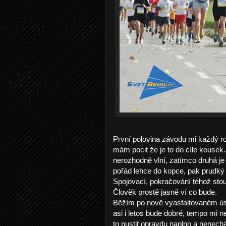
První polovina závodu mi každý r
mám pocit že je to do cíle kousek. 
nerozhodně vlní, zatímco druhá j
pořád lehce do kopce, pak prudký
Spojovací, pokračování téhož sto
Člověk prostě jasně ví co bude.
Běžím po nově vyasfaltovaném ús
asi i letos bude dobré, tempo mi
to pustit opravdu naplno a nenechá