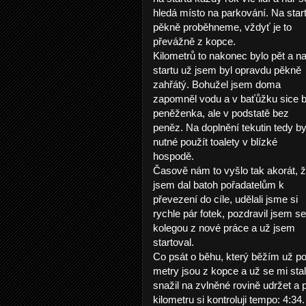
hledá místo na parkování. Na star
pěkně proběhneme, vždyť je to
převážně z kopce.
Kilometrů to nakonec bylo pět a n
startu už jsem byl opravdu pěkně
zahřátý. Bohužel jsem doma
zapomněl vodu a v baťůžku sice b
peněženka, ale v podstatě bez
peněz. Na doplnění tekutin tedy by
nutné použít toalety v blízké
hospodě.
Časově nám to vyšlo tak akorát, 
jsem dal batoh pořadatelům k
převezení do cíle, udělali jsme si
rychle pár fotek, pozdravil jsem se
kolegou z nové práce a už jsem
startoval.
Co psát o běhu, který běžím už poš
metry jsou z kopce a už se mi sta
snažil na zvlněné rovině udržet a 
kilometru si kontroluji tempo: 4:3