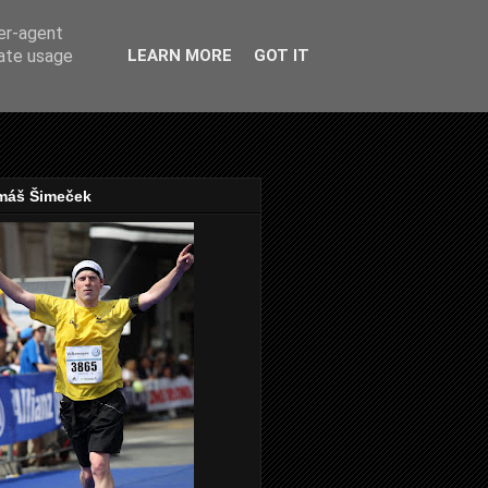
ser-agent
rate usage
LEARN MORE
GOT IT
máš Šimeček