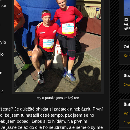
t se
33
a
43
běž
yla
Od
lo
Kde
že
St
Oso
 z
My a patník, jako každý rok
Ští
esté? Je důležité ohlídat si začátek a nebláznit. První
Půl
lo, že jsem tu nasadil ostré tempo, pak jsem se ho
pak jsem odpadl. Letos si to hlídám. Na prvním
Jin
4. Je jasné že až do cíle ho neudržím, ale nemělo by mě