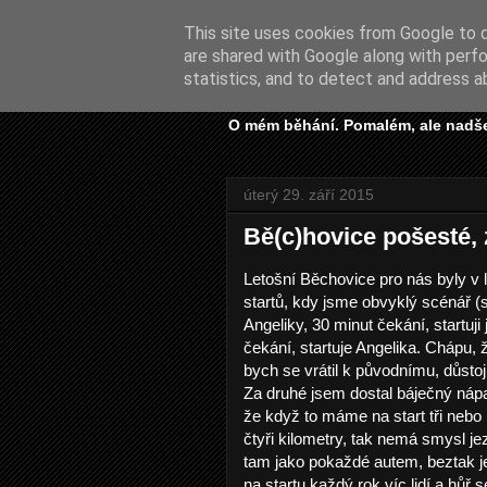
This site uses cookies from Google to de
are shared with Google along with perfo
Prostě běh
statistics, and to detect and address a
O mém běhání. Pomalém, ale nadš
úterý 29. září 2015
Bě(c)hovice pošesté, 
Letošní Běchovice pro nás byly 
startů, kdy jsme obvyklý scénář (s
Angeliky, 30 minut čekání, startuji
čekání, startuje Angelika. Chápu,
bych se vrátil k původnímu, důsto
Za druhé jsem dostal báječný náp
že když to máme na start tři nebo
čtyři kilometry, tak nemá smysl jez
tam jako pokaždé autem, beztak j
na startu každý rok víc lidí a hůř s