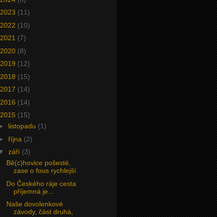
2023
(11)
2022
(10)
2021
(7)
2020
(8)
2019
(12)
2018
(15)
2017
(14)
2016
(14)
2015
(15)
►
listopadu
(1)
►
října
(2)
▼
září
(3)
Bě(c)hovice pošesté,
zase o fous rychlejší
Do Českého ráje cesta
příjemná je...
Naše dovolenkové
závody, část druhá,