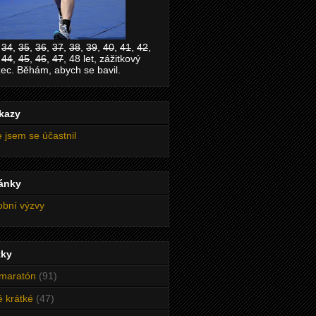
,
34
,
35
,
36
,
37
,
38
,
39
,
40
,
41
,
42
,
,
44
,
45
,
46
,
47
, 48 let, zážitkový
ec. Běhám, abych se bavil.
kazy
 jsem se účastnil
ránky
bní výzvy
tky
maratón
(91)
é krátké
(47)