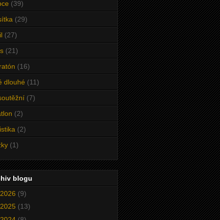
pce
(39)
ítka
(29)
l
(27)
s
(21)
ratón
(16)
é dlouhé
(11)
outěžní
(7)
atlon
(2)
istika
(2)
žky
(1)
hiv blogu
2026
(9)
2025
(13)
2024
(8)