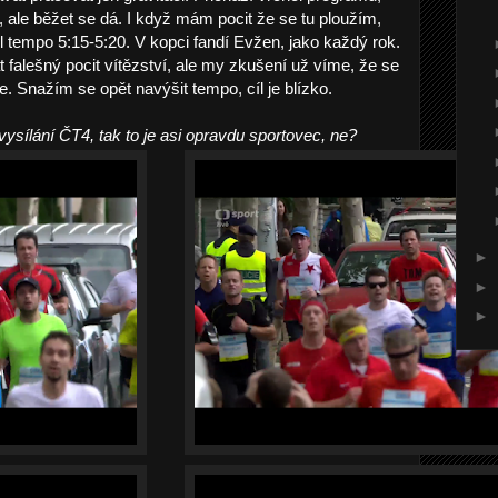
, ale běžet se dá. I když mám pocit že se tu ploužím,
l tempo 5:15-5:20. V kopci fandí Evžen, jako každý rok.
 falešný pocit vítězství, ale my zkušení už víme, že se
e. Snažím se opět navýšit tempo, cíl je blízko.
ysílání ČT4, tak to je asi opravdu sportovec, ne?
►
►
►