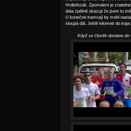
Hrdlořezák. Zpomalení je znatelné
data zpětně ukazují že jsem tu mě
U konečné tramvají by mohl nastat
stoupá dál. Ještě kilometr do kopc
Když se člověk dostane do v