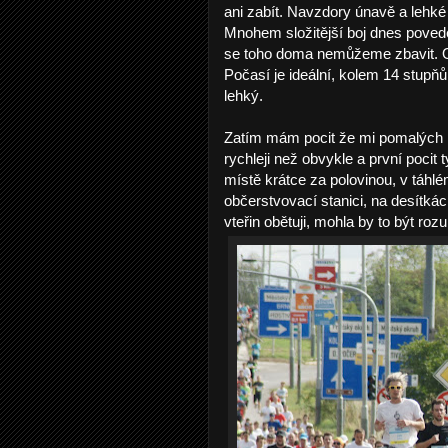
ani zabít. Navzdory únavě a lehké 
Mnohem složitější boj dnes poved
se toho doma nemůžeme zbavit. Ono
Počasí je ideální, kolem 14 stupňů,
lehký.
Zatím mám pocit že mi pomalých pět
rychleji než obvykle a první poci
místě krátce za polovinou, v táhl
občerstvovací stanici, na desítk
vteřin obětuji, mohla by to být roz