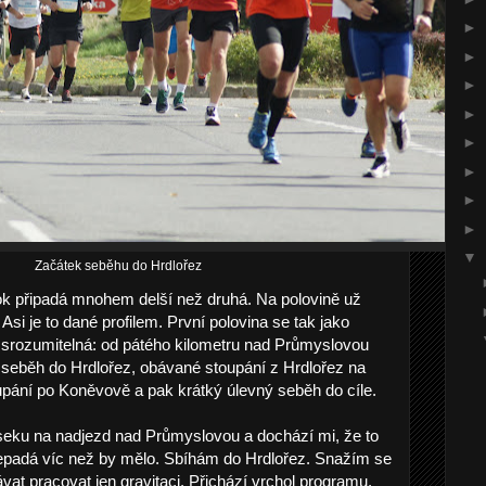
►
►
►
►
►
►
►
►
▼
Začátek seběhu do Hrdlořez
ok připadá mnohem delší než druhá. Na polovině už
Asi je to dané profilem. První polovina se tak jako
e srozumitelná: od pátého kilometru nad Průmyslovou
 seběh do Hrdlořez, obávané stoupání z Hrdlořez na
upání po Koněvově a pak krátký úlevný seběh do cíle.
eku na nadjezd nad Průmyslovou a dochází mi, že to
 nepadá víc než by mělo. Sbíhám do Hrdlořez. Snažím se
vat pracovat jen gravitaci. Přichází vrchol programu,