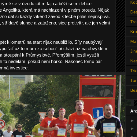
Ko
rýmě se v úvodu cítím fajn a běží se mi lehce.
e Angelika, která má nachlazení v plném proudu. Nějak
Des
 dát si každý víkend závod k léčbě příliš nepřispívá.
Trai
 střídavě slunce a zataženo, sice protivítr, ale jen velmi
Kro
Ma
 kilometrů na start nijak neublížilo. Síly neubývají
t typu "ať už to mám za sebou" přichází až na obvyklém
Jin
ém stoupání k Průmyslové. Přemýšlím, jestli využít
Nes
ách to nedělám, pokud není horko. Nakonec tomu pár
umná investice.
Tri
Tur
Bě
Arc
►
►
►