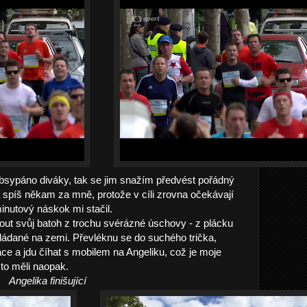
obsypáno diváky, tak se jim snažím předvést pořádný
ná spíš někam za mně, protože v cíli zrovna očekávají
minutový náskok mi stačil.
out svůj batoh z trochu svérázné úschovy - z plácku
ládané na zemi. Převléknu se do suchého trička,
e a jdu číhat s mobilem na Angeliku, což je moje
to měli naopak.
Angelika finišující