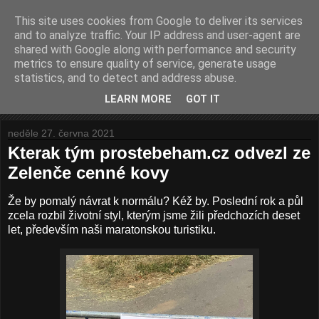
This site uses cookies from Google to deliver its services
Prostě běhám
and to analyze traffic. Your IP address and user-agent are
shared with Google along with performance and security
metrics to ensure quality of service, generate usage
O mém běhání. Pomalém, ale nadšeném.
statistics, and to detect and address abuse.
LEARN MORE
GOT IT
▼
neděle 27. června 2021
Kterak tým prostebeham.cz odvezl ze
Zelenče cenné kovy
Že by pomalý návrat k normálu? Kéž by. Poslední rok a půl
zcela rozbil životní styl, kterým jsme žili předchozích deset
let, především naši maratonskou turistiku.