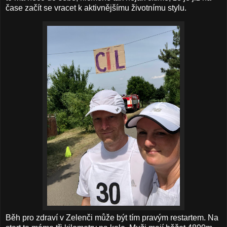
čase začít se vracet k aktivnějšímu životnímu stylu.
Běh pro zdraví v Zelenči může být tím pravým restartem. Na