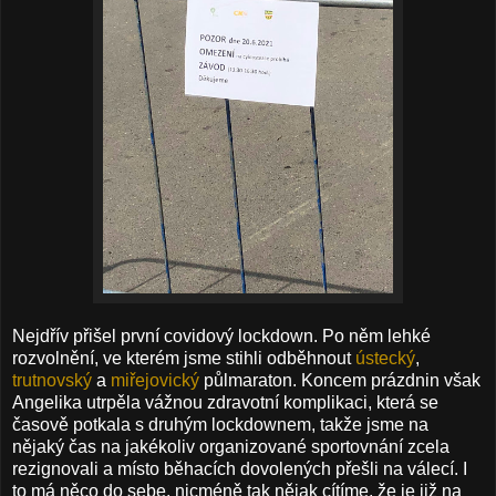
Nejdřív přišel první covidový lockdown. Po něm lehké
rozvolnění, ve kterém jsme stihli odběhnout
ústecký
,
trutnovský
a
miřejovický
půlmaraton. Koncem prázdnin však
Angelika utrpěla vážnou zdravotní komplikaci, která se
časově potkala s druhým lockdownem, takže jsme na
nějaký čas na jakékoliv organizované sportovnání zcela
rezignovali a místo běhacích dovolených přešli na válecí. I
to má něco do sebe, nicméně tak nějak cítíme, že je již na