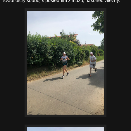
svádí ostrý souboj s posledním z mužů, nakonec vítězný.