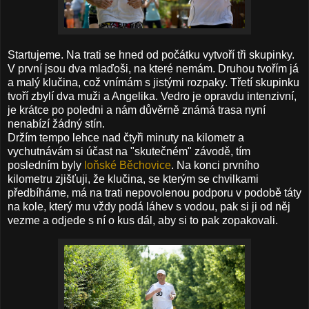
Startujeme. Na trati se hned od počátku vytvoří tři skupinky.
V první jsou dva mlaďoši, na které nemám. Druhou tvořím já
a malý klučina, což vnímám s jistými rozpaky. Třetí skupinku
tvoří zbylí dva muži a Angelika. Vedro je opravdu intenzivní,
je krátce po poledni a nám důvěrně známá trasa nyní
nenabízí žádný stín.
Držím tempo lehce nad čtyři minuty na kilometr a
vychutnávám si účast na "skutečném" závodě, tím
posledním byly
loňské Běchovice
. Na konci prvního
kilometru zjišťuji, že klučina, se kterým se chvilkami
předbíháme, má na trati nepovolenou podporu v podobě táty
na kole, který mu vždy podá láhev s vodou, pak si ji od něj
vezme a odjede s ní o kus dál, aby si to pak zopakovali.