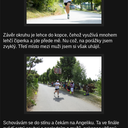
Závěr okruhu je lehce do kopce, čehož využívá mnohem
lehčí čiperka a jde přede mě. Nu což, na porážky jsem
zvyklý. Třetí místo mezi muži jsem si však uhájil.
Schovávám se do stínu a čekám na Angeliku. Ta ve finále