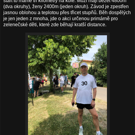
start to máme tři kilometry na kole. Muži mají běžet 4800m
(dva okruhy), ženy 2400m (jeden okruh). Závod je zpestřen
jasnou oblohou a teplotou přes třicet stupňů. Běh dospělých
je jen jeden z mnoha, jde o akci určenou primárně pro
zelenečské děti, které zde běhají kratší distance.